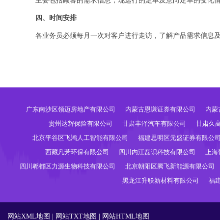
主要包括顾客的需求信息，现运行的定单及意向定单的变化
四、时间安排
各业务员必须每月一次对客户进行走访，了解产品需求信息
广东南沙区领迈房地产有限公司
内蒙古恩谦证券有限公司
内蒙
贵州达辉保险有限公司
甘肃丰泽汽车有限公司
甘肃久
北京平谷区飞鸿人工智能有限公司
福建思明区元盛证券有限公
西藏凡芳环保有限公司
四川内江磊识科技有限公司
上海
四川郫都区力源生物科技有限公司
北京朝阳区腾飞新能源有限公司
黑龙江升联新材料有限公司
福
网站XML地图
|
网站TXT地图
|
网站HTML地图